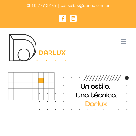
Saltar
0810 777 3275
|
consultas@darlux.com.ar
al
Facebook
Instagram
contenido
Un estilo.
Una técnica.
Darlux