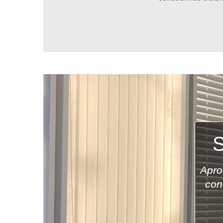
Apro
con