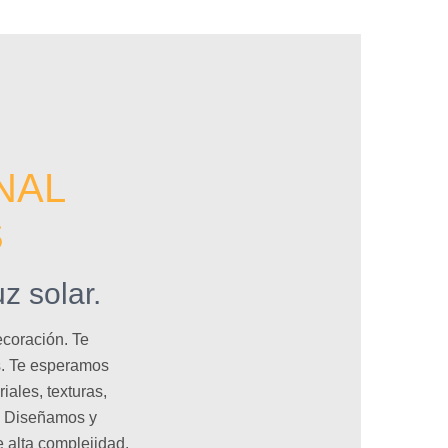
NAL
S
z solar.
ecoración. Te
as. Te esperamos
ales, texturas,
s. Diseñamos y
 alta complejidad.