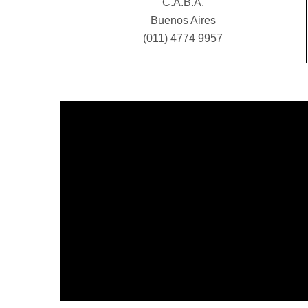
C.A.B.A.
Buenos Aires
(011) 4774 9957