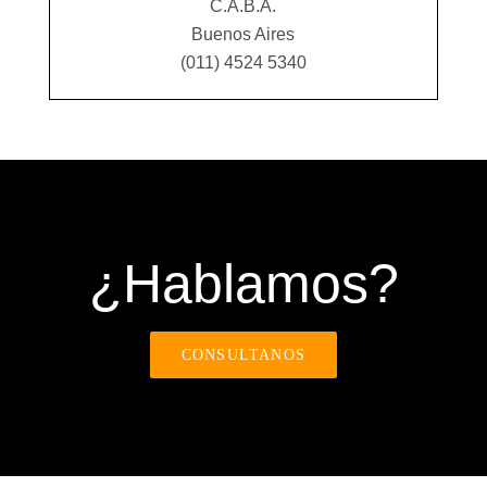
C.A.B.A.
Buenos Aires
(011) 4524 5340
¿Hablamos?
CONSULTANOS