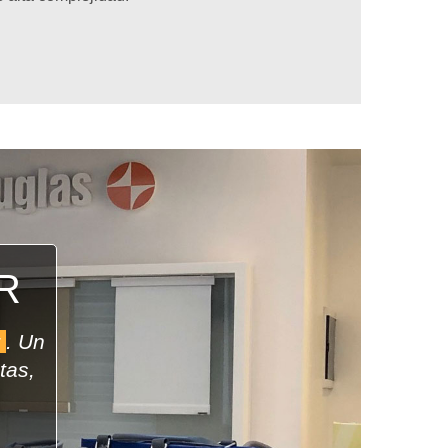
R
r
. Un
stas,