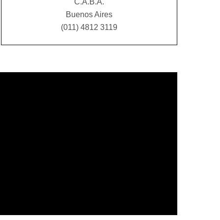
C.A.B.A.
Buenos Aires
(011) 4812 3119