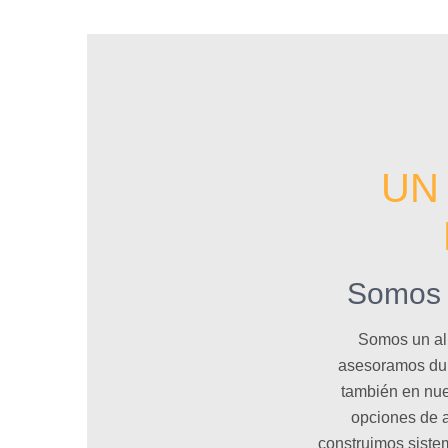
UN
Somos e
Somos un ali
asesoramos dura
también en nue
opciones de a
construimos siste